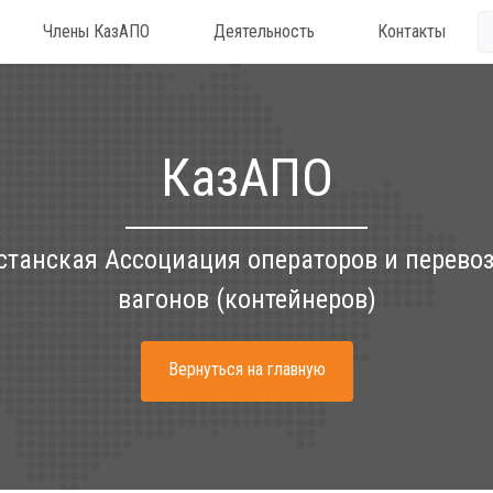
Члены КазАПО
Деятельность
Контакты
КазАПО
станская Ассоциация операторов и перево
вагонов (контейнеров)
Вернуться на главную