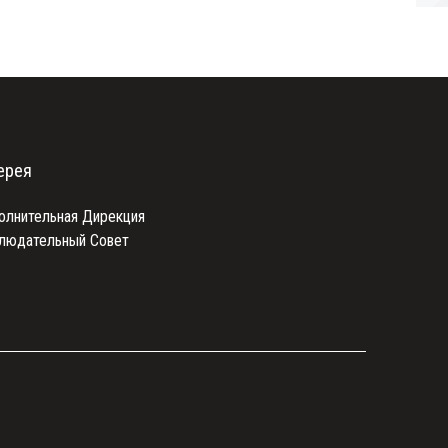
ерея
олнительная Дирекция
людательный Совет